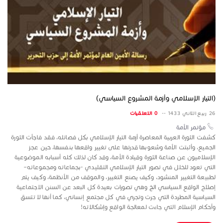
(التيار الإسلامي وأزمة المشروع السياسي)
26 ربيع الثاني 1433 --
0 التعلقيات
مؤتمر الأمة
كشفت الثورة العربية المعاصرة أزمة التيار الإسلامي بكل فصائله، فقد فاجأت الثورة
الجميع، وأثبتت الأمة وشعوبها قدرتها على تغيير واقعها بنفسها، حين عجز
الإسلاميون عن صناعة الثورة وقيادة الأمة، وقد كان لذلك كله أسبابه الموضوعية
التي تعود للخلل في تصور التيار الإسلامي التقليدي -بجماعاته ومجموعاته–
لطبيعة التغيير المنشود، وكيف يصنع التغيير، والموقف من الأنظمة، وكيف يتم
إصلاح الواقع السياسي الخ وهي تصورات بعيدة كل البعد عن السنن الاجتماعية
السياسية المطردة التي جرت وتجري في كل مجتمع إنساني، كما أنها لا تتسق
وأحكام الإسلام التي جاءت لمعالجة الواقع وإشكالاته!