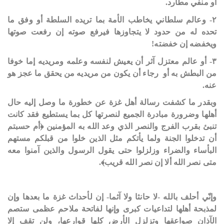
أو منفي مطارد.
‏٢- وعالم سلطاني يخاطب الأمة بما تريده السلطة أو وفق ما
تحده له من حدود لا يتجاوزها فيرفع صوته إن رفعت صوتها
ويخفضه إن خفضته!
‏٣- أو عالم معتزل آثر أن يعيش لنفسه وعلمه ومريديه إما خوفا
من البطش به أو
رجاء أن يكون من مريديه من يحقق ما عجز هو
عنه.
‏وبقدر ما كشفت رسالة أهل غزة عن خطورة ما وصل إليه حال
أهلها وضرورة مبادرة الجميع لنصرتها كل بما يستطيع فقد كانت
تنبئ بقرب الفرج والنصر الذي وعد الله به المؤمنين ﴿أم حسبتم
أن تدخلوا الجنة ولما يأتكم مثل الذين خلوا من قبلكم مستهم
البأساء والضراء وزلزلوا حتى يقول الرسول والذين آمنوا معه
متى نصر الله ألا إن نصر الله قريب﴾.
‏وإنّي أحلف بالله -لا حانثا ولا آثما- إن لأحداث غزة ما بعدها وإن
لمذبحة أهلها لتداعيات كبرى وإنها لفاتحة ملاحم عظمى ستصم
الآذان صواعقها وتزلزل الأرض كلها قوارعها، ولن تقف إلا