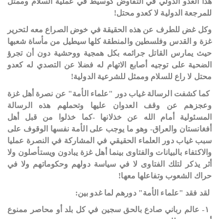
هذا العدو الدولي في التفاوض كوسيط في عملية السلام وممثل
للمرجعة الدولية لا كعدو محتل!
‏وكل غض للطرف عن هذه الحقيقة في خوض الصراع معه لتحرير
غزة و القدس وفلسطين والمنطقة كلها سيطيل من مأساة شعبها
حيث يمارس القاتل جرائمه بكل همجية ووحشية دون أن تجرؤ
الضحية على توجيه أصابع الاتهام له فضلا عن التصدي له كعدو
محتل لا راع للسلام وممثل للشرعية الدولية!
‏ كما كشفت الرسالة غياب دور "علماء الأمة" عن نصرة أهل غزة
وعجزهم عن وقف العدوان عليها وتحملهم هذه الرسالة
المسئولية أمام الله عن خذلانها -كما خذلوا من قبل أهل
أفغانستان والعراق- وهو ما يوجب على الأمة نفسها الوقوف على
سبب غياب دور العلماء الحقيقي في المشاركة في النصرة عمليا
والاكتفاء بالبيانات والفتاوى بينما أهل غزة يبادون ويستأصلون ولا
أثر يذكر لتلك الفتاوى لا في سياسة دولهم وحكوماتهم ولا في
حراك الشعوب وتفاعلها معها!
‏ لقد فقد "علماء الأمة" دورهم لما غدو بين:
‏ ١- عالم رباني صادع بالحق سجين في كل بلد أو محاصر ممنوع