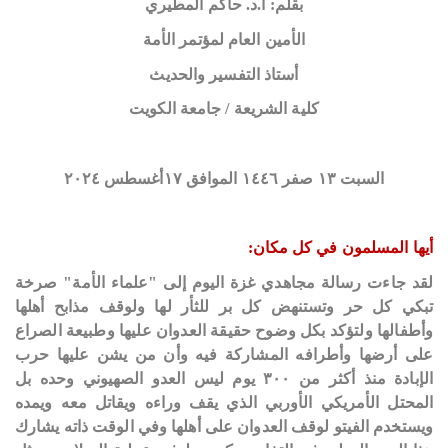
‏بقلم: أ.د. حاكم المطيري
‏الأمين العام لمؤتمر الأمة
‏أستاذ التفسير والحديث
‏كلية الشريعة / ‏جامعة الكويت
‏السبت ١٣ صفر ١٤٤٦ الموافق‏ ١٧أغسطس ٢٠٢٤
‏أيها المسلمون في كل مكان:
‏لقد جاءت رسالة مجاهدي غزة اليوم إلى "علماء الأمة" صرخة
تبكي كل حر وتستنهض كل بر للثأر لها ولوقف مذابح أهلها
وأطفالها ولتؤكد بكل وضوح حقيقة العدوان عليها وطبيعة الصراع
على أرضها وأطرافه المشاركة فيه وأن من يشن عليها حرب
الإبادة منذ أكثر من ٣٠٠ يوم ليس العدو الصهيوني وحده بل
المحتل الأمريكي الأوربي الذي يقف وراءه ويقاتل معه ويمده
ويستخدم الفيتو لوقف العدوان على أهلها وفي الوقت ذاته يشارك