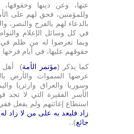
عنها، وعن دينها وحقوقها،
وللمؤمنين، فحق لهم على الأم
بالدعاء لهم بالفرج والنصر، و
في كل وسائل الإعلام والتواص
وبما تعرضوا له من ظلم في س
حقوقهم عليها، في أيام فرحها و
كما يذكر (
مؤتمر الأمة
) أهل ا
عرضها السموات والأرض بال
وسوريا والعراق وارتريا وال
الأسر الفقيرة التي لا تجد 
استطاع إغاثتهم ولم يفعل ففي
زاد فليعد به على من لا زاد له
)
جائع
)..