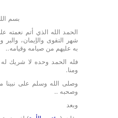
لأمة كلية الشريعة ــ جامعة الكويت قسم
الذي يتعرض له معتقلي دخول مجلس الأمة ف
والأحكام السياسية الصادرة بحقهم لتؤكد ما يلي
بسم الل
الحمد الله الذي أتم نعمته ع
شهر التقوى والإيمان، والبر و
به عليهم من صيامه وقيامه..
فله الحمد وحده لا شريك له 
ومنا.
وصلى الله وسلم على نبينا م
وصحبه ..
وبعد