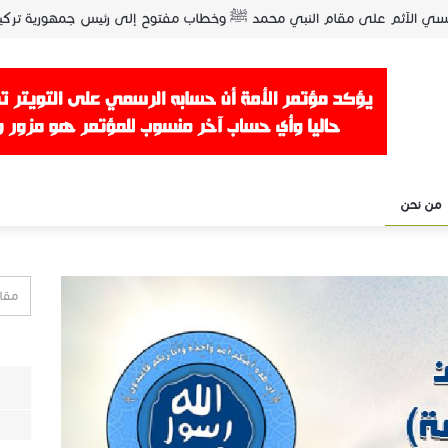
لفرنسي الآثم على مقام النبي محمد ﷺ وخطاب مفتوح إلى رئيس جمهورية تركي
 الإماراتي الصهيوني ويحذر من خطورته على أمن الحرمين الشريفين
ري ويهنئ الشعب التركي على حماية سيادته
لحشد الشعبي الطائفية بحق السنة في العراق ويدعو الأمة لنصرة الشعب العراق
ال الروسي لسوريا
حق الرئيس محمد مرسي وعلماء مصر ورجالاتها
أمينا عاما له
حرار
من نحن
الأمريكي بخصوص قضية الأرمن