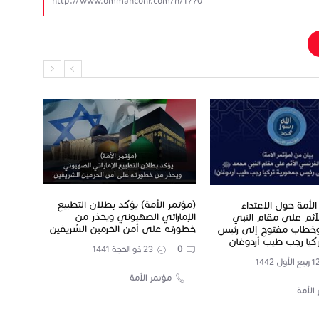
(مؤتمر الأمة) يؤكد بطلان التطبيع
الأمة حول الاعتداء
الإماراتي الصهيوني ويحذر من
آثم على مقام النبي
البيان
خطورته على أمن الحرمين الشريفين
طاب مفتوح إلى رئيس
كيا رجب طيب أردوغان
١٤٤٠ الموافق ١٦ يوليو ٢٠١٩م
0
23 ذو الحجة 1441
0
مؤتمر الأمة
الأمة