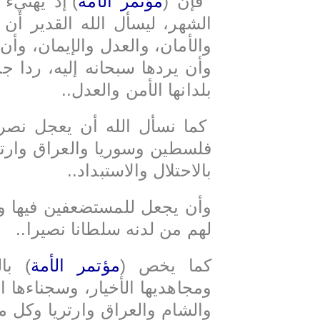
فإن (
مؤتمر الأمة
) إذ يهنيء
الشهر، ليسأل الله القدير أن ي
والأمان، والعدل والإيمان، وأ
وأن يردها سبحانه إليه، ردا 
بلدانها الأمن والعدل..
كما نسأل الله أن يعجل نصر
فلسطين وسوريا والعراق وارتر
بالاحتلال والاستبداد..
وأن يجعل للمستضعفين فيها و
لهم من لدنه سلطانا نصيرا..
كما يخص (
مؤتمر الأمة
) با
ومجاهديها الأخيار، وسجناءها ا
والشام والعراق وارتريا وكل م